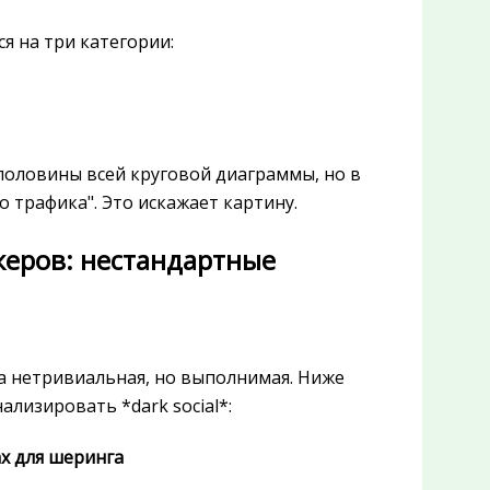
я на три категории:
половины всей круговой диаграммы, но в
о трафика". Это искажает картину.
жеров: нестандартные
а нетривиальная, но выполнимая. Ниже
лизировать *dark social*:
х для шеринга