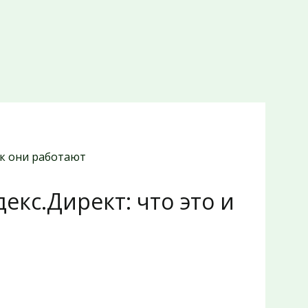
ак они работают
екс.Директ: что это и