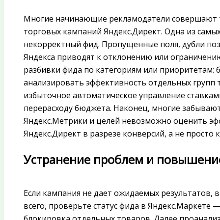
Многие начинающие рекламодатели совершают т
торговых кампаний Яндекс.Директ. Одна из самы
некорректный фид. Пропущенные поля, дубли по
Яндекса приводят к отклонению или ограничению
разбивки фида по категориям или приоритетам: б
анализировать эффективность отдельных групп т
избыточное автоматическое управление ставками
перерасходу бюджета. Наконец, многие забывают
Яндекс.Метрики и целей невозможно оценить э
Яндекс.Директ в разрезе конверсий, а не просто 
Устранение проблем и повышени
Если кампания не дает ожидаемых результатов, 
всего, проверьте статус фида в Яндекс.Маркете
блокировка отдельных товаров. Далее проанализ