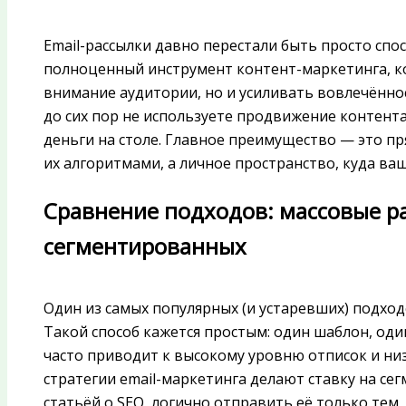
Email-рассылки давно перестали быть просто спос
полноценный инструмент контент-маркетинга, к
внимание аудитории, но и усиливать вовлечённос
до сих пор не используете продвижение контента 
деньги на столе. Главное преимущество — это пря
их алгоритмами, а личное пространство, куда ва
Сравнение подходов: массовые р
сегментированных
Один из самых популярных (и устаревших) подход
Такой способ кажется простым: один шаблон, один
часто приводит к высокому уровню отписок и н
стратегии email-маркетинга делают ставку на се
статьёй о SEO, логично отправить её только тем