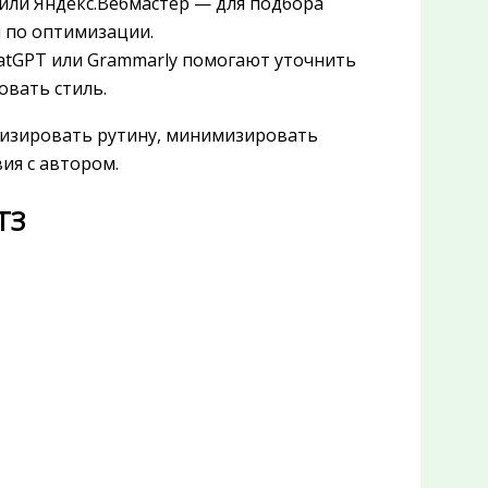
h или Яндекс.Вебмастер — для подбора
ч по оптимизации.
hatGPT или Grammarly помогают уточнить
овать стиль.
тизировать рутину, минимизировать
ия с автором.
ТЗ