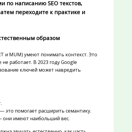
ми по написанию SEO текстов,
затем переходите к практике и
естественным образом
RT и MUM) умеют понимать контекст. Это
не работает. В 2023 году Google
ьзование ключей может навредить
.
 — это помогает расширить семантику.
 — они имеют наибольший вес.
лжна звучать естественно, как часть