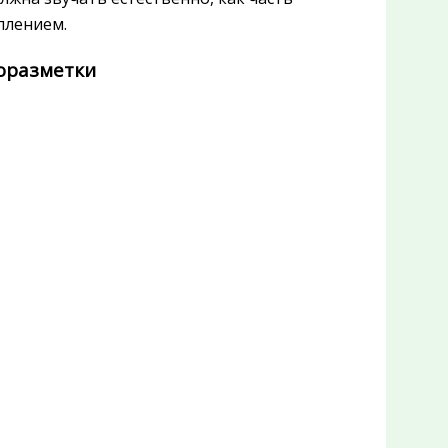
плением.
роразметки